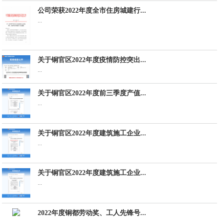
公司荣获2022年度全市住房城建行...
...
关于铜官区2022年度疫情防控突出...
...
关于铜官区2022年度前三季度产值...
...
关于铜官区2022年度建筑施工企业...
...
关于铜官区2022年度建筑施工企业...
...
2022年度铜都劳动奖、工人先锋号...